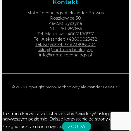
Kontakt
Moto-Technology Aleksander Brewus
Roszkowice 30
46-220 Byczyna
NIP: 7511257666
Tel. Mateusz: +48661180557
Tel. Aleksander: +48600025432
Tel. Krzysztof: +48739065004
sklep@moto-technology.pl
info@moto-technology.pl
© 2026 Copyright Moto-Technology Aleksander Brewus
Ta strona korzysta z ciasteczek aby świadczyć usługi na
najwyższym poziomie. Dalsze korzystanie ze strony oznacza,
że zgadzasz się na ich użycie.
ZGODA