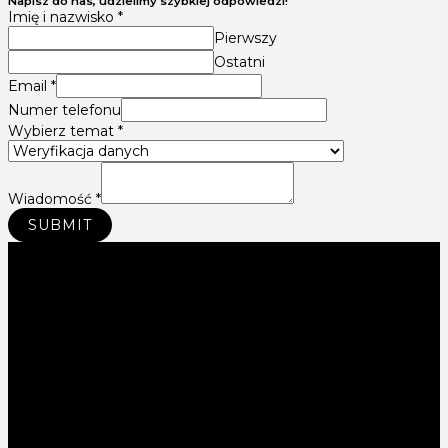
Napisz do nas, udzielimy szybkiej odpowiedzi!
Imię i nazwisko
*
Pierwszy
Ostatni
Email
*
Numer telefonu
Wybierz temat
*
Wiadomość
*
SUBMIT