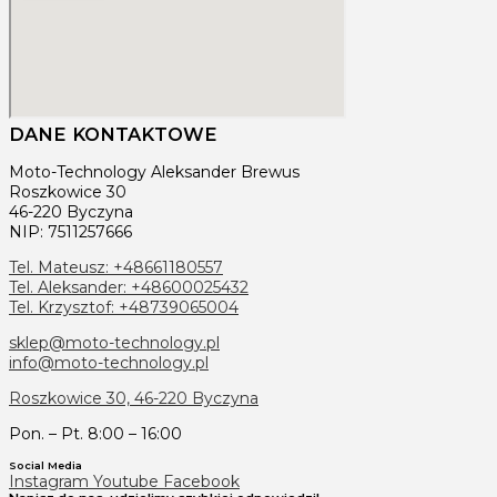
DANE KONTAKTOWE
Moto-Technology Aleksander Brewus
Roszkowice 30
46-220 Byczyna
NIP: 7511257666
Tel. Mateusz: +48661180557
Tel. Aleksander: +48600025432
Tel. Krzysztof: +48739065004
sklep@moto-technology.pl
info@moto-technology.pl
Roszkowice 30, 46-220 Byczyna
Pon. – Pt. 8:00 – 16:00
Social Media
Instagram
Youtube
Facebook