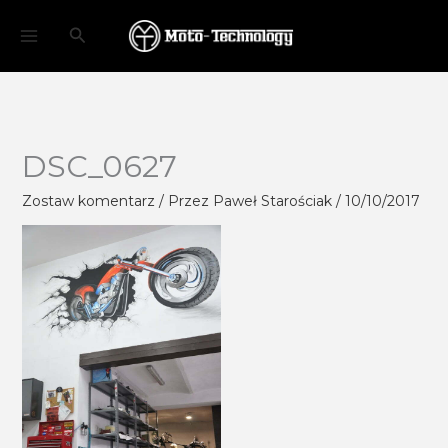
Przejdź
Szukaj
do
treści
DSC_0627
Zostaw komentarz
/ Przez
Paweł Starościak
/
10/10/2017