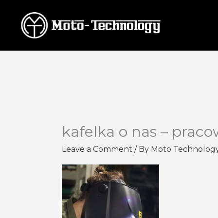
Skip
to
content
kafelka o nas – praco
Leave a Comment
/ By
Moto Technolog