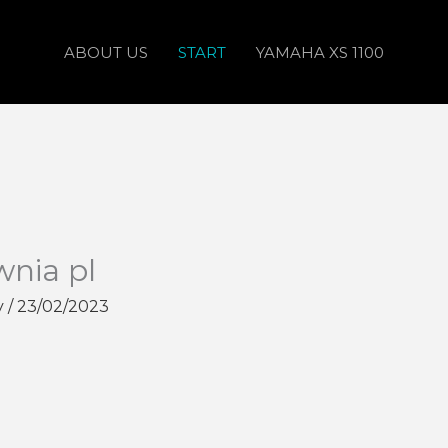
ABOUT US
START
YAMAHA XS 1100
wnia pl
y
/
23/02/2023