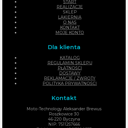
START
REALIZACJE
SKLEP
LAKIERNIA
O NAS
KONTAKT
MOJE KONTO
Dla klienta
KATALOG
REGULAMIN SKLEPU
PŁATNOŚCI
DOSTAWY
REKLAMACJE / ZWROTY
POLITYKA PRYWATNOŚCI
Kontakt
Moto-Technology Aleksander Brewus
Roszkowice 30
46-220 Byczyna
NIP: 7511257666