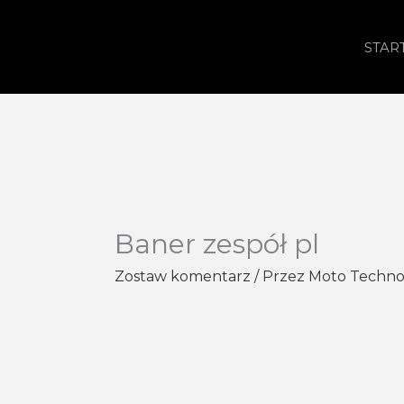
Przejdź
do
STAR
treści
Baner zespół pl
Zostaw komentarz
/ Przez
Moto Techn