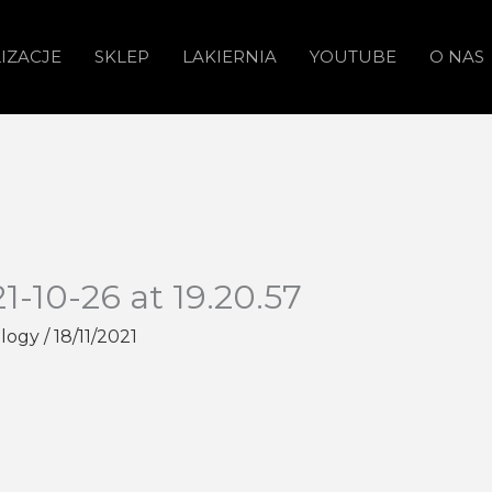
IZACJE
SKLEP
LAKIERNIA
YOUTUBE
O NAS
-10-26 at 19.20.57
ology
/
18/11/2021