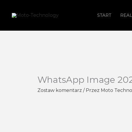
Przejdź
do
START
REAL
treści
WhatsApp Image 2021
Zostaw komentarz
/ Przez
Moto Techn