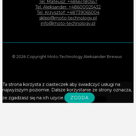
Tel. Mateusz: +48661180557
Tel. Aleksander: +48600025432
Tel. Krzysztof: +48739065004
sklep@moto-technology.pl
info@moto-technology.pl
© 2026 Copyright Moto-Technology Aleksander Brewus
Ta strona korzysta z ciasteczek aby świadczyć usługi na
najwyższym poziomie. Dalsze korzystanie ze strony oznacza,
że zgadzasz się na ich użycie.
ZGODA