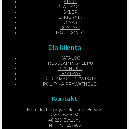
START
REALIZACJE
SKLEP
LAKIERNIA
O NAS
KONTAKT
MOJE KONTO
Dla klienta
KATALOG
REGULAMIN SKLEPU
PŁATNOŚCI
DOSTAWY
REKLAMACJE / ZWROTY
POLITYKA PRYWATNOŚCI
Kontakt
Moto-Technology Aleksander Brewus
Roszkowice 30
46-220 Byczyna
NIP: 7511257666