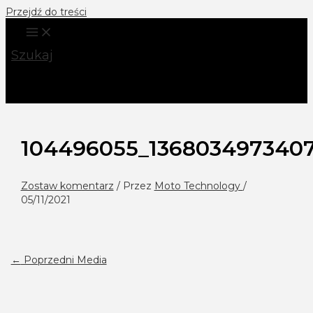
Przejdź do treści
Szukaj
104496055_136803497340
Zostaw komentarz
/ Przez
Moto Technology
/
05/11/2021
←
Poprzedni Media