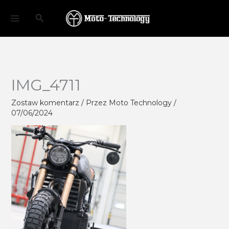
Przejdź
Szukaj
do
treści
IMG_4711
Zostaw komentarz
/ Przez
Moto Technology
/
07/06/2024