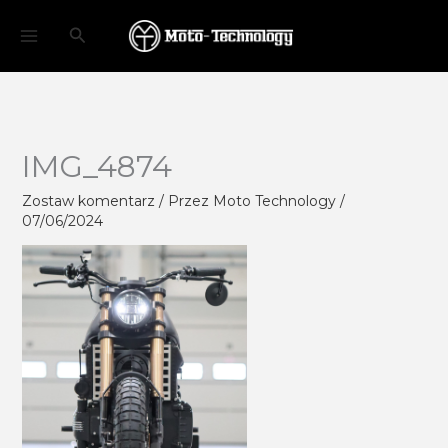
Przejdź
Szukaj
do
treści
IMG_4874
Zostaw komentarz
/ Przez
Moto Technology
/
07/06/2024