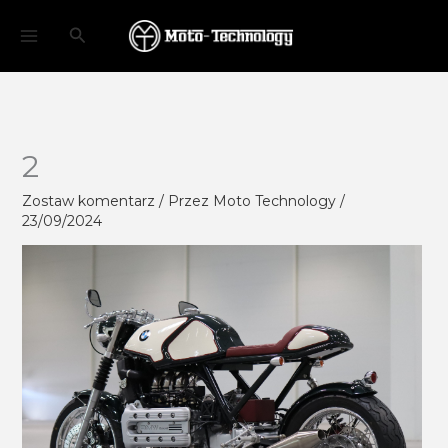
Przejdź
Szukaj
do
treści
2
Zostaw komentarz
/ Przez
Moto Technology
/
23/09/2024