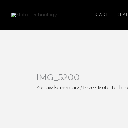
Przejdź
do
START
REAL
treści
IMG_5200
Zostaw komentarz
/ Przez
Moto Techn