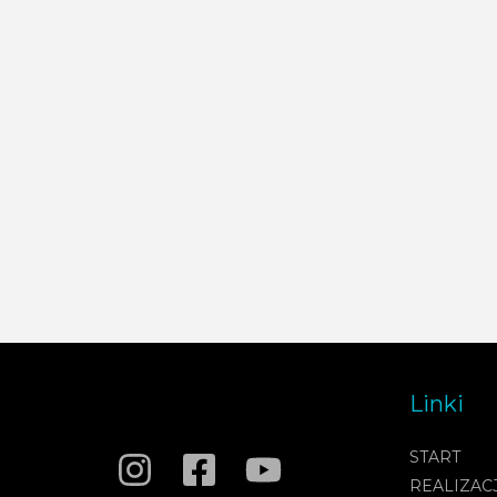
Linki
START
REALIZAC