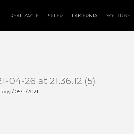
T
REALIZACJE
SKLEP
LAKIERNIA
YOUTUBE
04-26 at 21.36.12 (5)
ology
/
05/11/2021