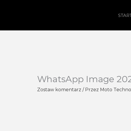
Przejdź
do
STAR
treści
WhatsApp Image 2021-
Zostaw komentarz
/ Przez
Moto Techn