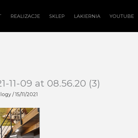
T
REALIZACJE
SKLEP
LAKIERNIA
YOUTUBE
11-09 at 08.56.20 (3)
ology
/
15/11/2021