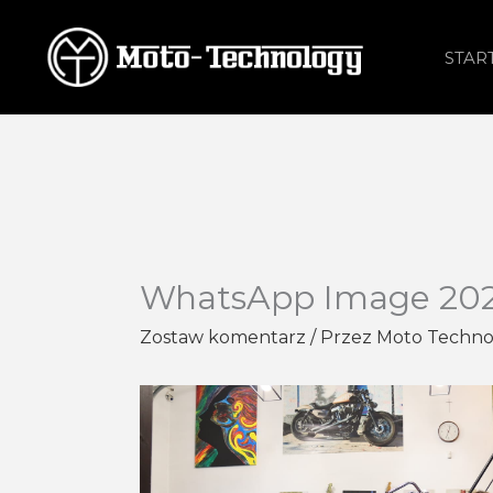
Przejdź
do
STAR
treści
WhatsApp Image 2021-
Zostaw komentarz
/ Przez
Moto Techn