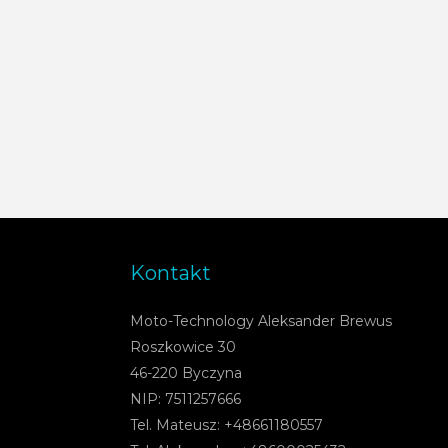
Kontakt
Moto-Technology Aleksander Brewus
Roszkowice 30
46-220 Byczyna
NIP: 7511257666
Tel. Mateusz: +48661180557