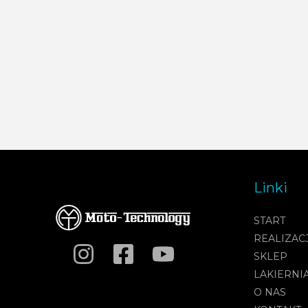
Linki
START
REALIZAC
SKLEP
LAKIERNI
O NAS